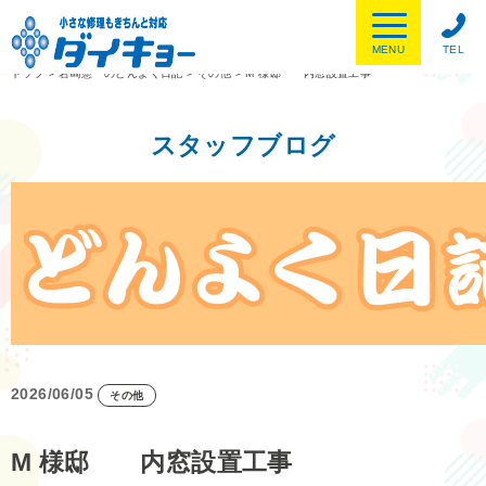
MENU
TEL
トップ
>
岩崎憲一のどんよく日記
>
その他
>
M 様邸 内窓設置工事
スタッフブログ
2026/06/05
その他
M 様邸 内窓設置工事