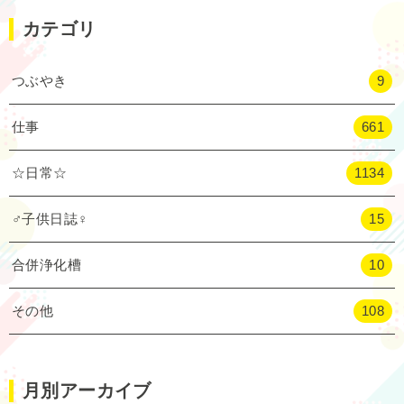
カテゴリ
つぶやき
9
仕事
661
☆日常☆
1134
♂子供日誌♀
15
合併浄化槽
10
その他
108
月別アーカイブ