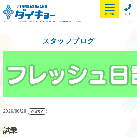
MENU
TEL
トップ
>
木村陽子のフレッシュ日記
>
☆日常☆
>
試乗
スタッフブログ
2026/06/20
☆日常☆
試乗