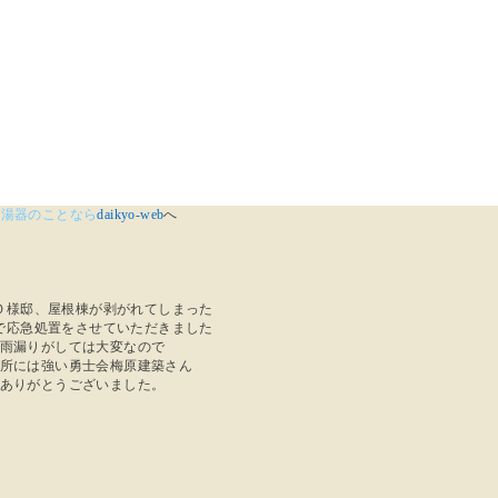
給湯器のことなら
daikyo-web
へ
Ｏ様邸、屋根棟が剥がれてしまった
で応急処置をさせていただきました
雨漏りがしては大変なので
所には強い勇士会梅原建築さん
ありがとうございました。