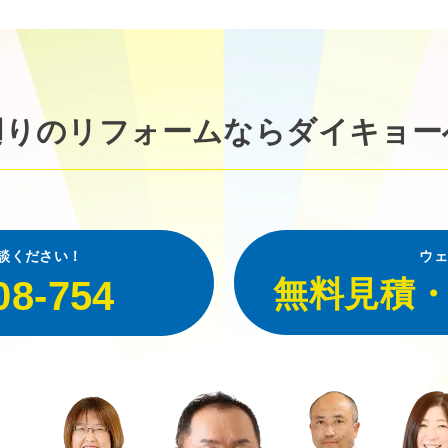
廻りのリフォームなら
ダイキョー
談ください！
ウェ
08-754
無料見積