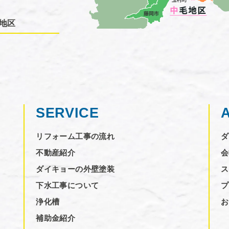
地区
SERVICE
リフォーム工事の流れ
ダ
不動産紹介
会
ダイキョーの外壁塗装
ス
下水工事について
プ
浄化槽
お
補助金紹介