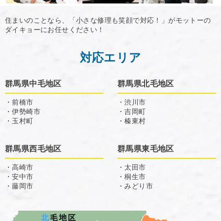
住まいのことなら、「小さな修理も笑顔で対応！」がモットーの
ダイキョーにお任せください！
対応エリア
群馬県中毛地区
群馬県北毛地区
・前橋市
・渋川市
・伊勢崎市
・吉岡町
・玉村町
・榛東村
群馬県西毛地区
群馬県東毛地区
・高崎市
・太田市
・安中市
・桐生市
・藤岡市
・みどり市