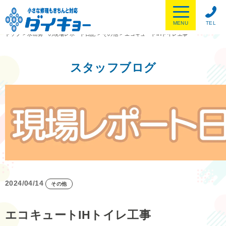
MENU
TEL
トップ
>
水出勇一の現場レポート日記
>
その他
>
エコキュートIHトイレ工事
スタッフブログ
2024/04/14
その他
エコキュートIHトイレ工事