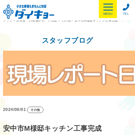
MENU
TEL
トップ
>
水出勇一の現場レポート日記
>
その他
>
安中市M様邸キッチン工事完成
スタッフブログ
2024/06/01
その他
安中市M様邸キッチン工事完成