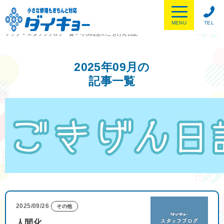
MENU
TEL
トップ
>
スタッフブログ一覧
>
小渕理恵のごきげん日記
2025年09月の
記事一覧
2025/09/26
その他
人間化