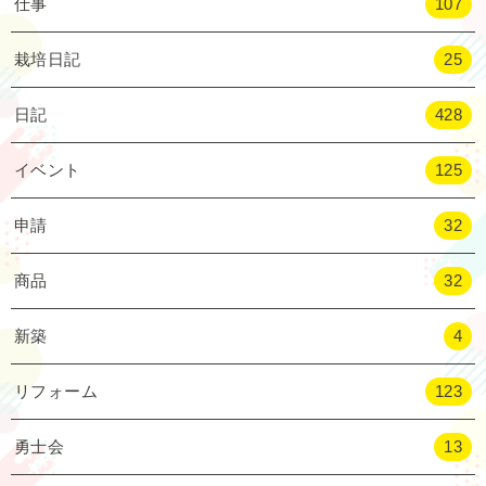
仕事
107
栽培日記
25
日記
428
イベント
125
申請
32
商品
32
新築
4
リフォーム
123
勇士会
13