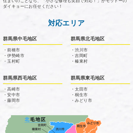
住まいのことなら、「小さな修理も笑顔で対応！」がモットーの
ダイキョーにお任せください！
対応エリア
群馬県中毛地区
群馬県北毛地区
・前橋市
・渋川市
・伊勢崎市
・吉岡町
・玉村町
・榛東村
群馬県西毛地区
群馬県東毛地区
・高崎市
・太田市
・安中市
・桐生市
・藤岡市
・みどり市