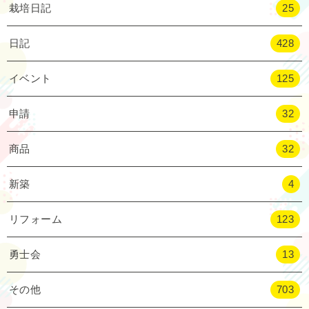
栽培日記
25
日記
428
イベント
125
申請
32
商品
32
新築
4
リフォーム
123
勇士会
13
その他
703