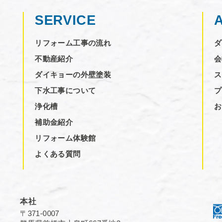
SERVICE
リフォーム工事の流れ
ダ
不動産紹介
会
ダイキョーの外壁塗装
ス
下水工事について
プ
浄化槽
お
補助金紹介
リフォーム体験館
よくある質問
本社
〒371-0007