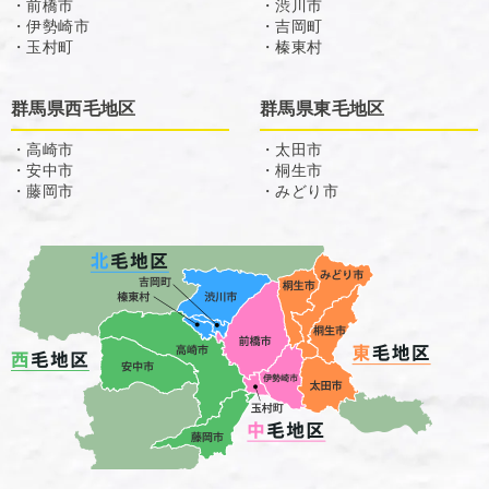
・前橋市
・渋川市
・伊勢崎市
・吉岡町
・玉村町
・榛東村
群馬県西毛地区
群馬県東毛地区
・高崎市
・太田市
・安中市
・桐生市
・藤岡市
・みどり市