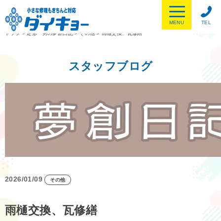
MENU
TEL
トップ
>
定形一男の夢創日記
>
その他
>
雨樋交換、瓦修繕
スタッフブログ
2026/01/09
その他
雨樋交換、瓦修繕