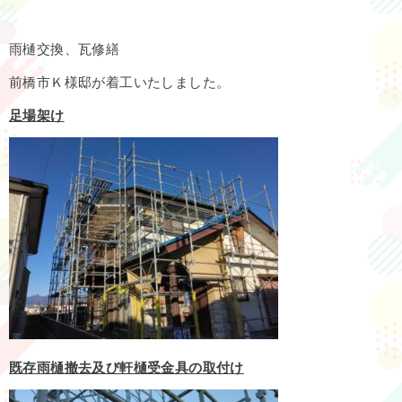
雨樋交換、瓦修繕
前橋市Ｋ様邸が着工いたしました。
足場架け
既存雨樋撤去及び軒樋受金具の取付け