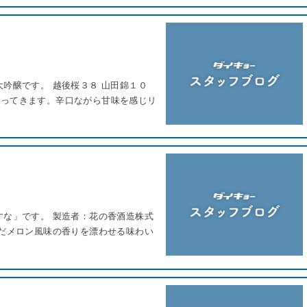
吟醸です。 越後桜３８ 山田錦１０
漂ってきます。辛口ながら甘味を感じリ
すな」です。 製造者：花の香酒造株式
んだメロン風味の香りを漂わせる味わい