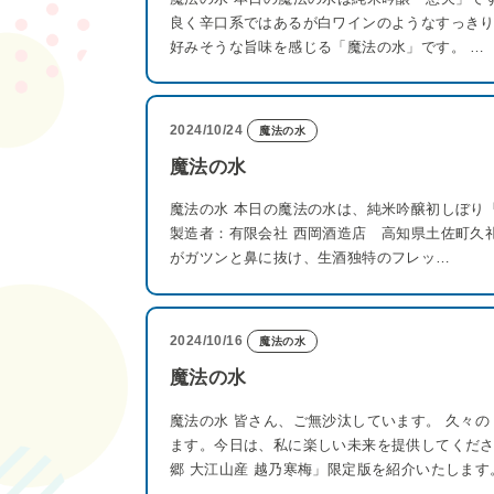
良く辛口系ではあるが白ワインのようなすっき
好みそうな旨味を感じる「魔法の水」です。 …
2024/10/24
魔法の水
魔法の水
魔法の水 本日の魔法の水は、純米吟醸初しぼり
製造者：有限会社 西岡酒造店 高知県土佐町久礼
がガツンと鼻に抜け、生酒独特のフレッ…
2024/10/16
魔法の水
魔法の水
魔法の水 皆さん、ご無沙汰しています。 久々
ます。今日は、私に楽しい未来を提供してくだ
郷 大江山産 越乃寒梅」限定版を紹介いたします