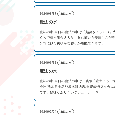
2024/08/17
魔法の水
魔法の水
魔法の水 本日の魔法の水は「越後さくら３８」大
０％で精米歩合３８％、飲む前から美味しさが
ンゴに似た爽やかな香りが堪能できます。 …
2024/06/22
魔法の水
魔法の水
魔法の水 本日の魔法の水は二農醸「産土：うぶ
会社 熊本県玉名郡和水町西吉地 炭酸ガスを含
です。旨味がありぐいぐいと、、、 &…
2024/02/04
魔法の水