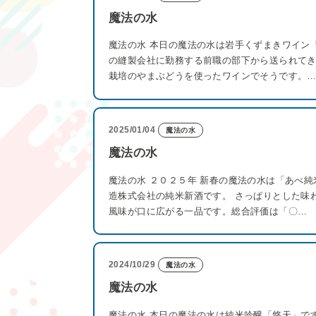
魔法の水
魔法の水 本日の魔法の水は岩手くずまきワイン
の縫製会社に勤務する前職の部下から送られてき
栽培のやまぶどうを使ったワインでそうです。
2025/01/04
魔法の水
魔法の水
魔法の水 ２０２５年 新春の魔法の水は「あべ純
造株式会社の純米新酒です。 さっぱりとした味
風味が口に広がる一品です。総合評価は「〇…
2024/10/29
魔法の水
魔法の水
魔法の水 本日の魔法の水は純米吟醸「悠天」で