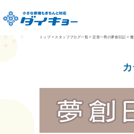
トップ
>
スタッフブログ一覧
>
定形一男の夢創日記
>
魔
カ