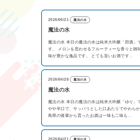
2026/06/21
魔法の水
魔法の水
魔法の水 本日の魔法の水は純米大吟醸「田酒」
す。 メロンを思わせるフルーティーな香りと雑
味が豊かな逸品です。 とても旨いお酒です…
2026/04/28
魔法の水
魔法の水
魔法の水 本日の魔法の水は純米大吟醸「ゆり」
やや辛口で、サッパリとした口あたりでやわらか
島県の後輩から貰ったお酒は一味も二味も…
2026/04/21
魔法の水