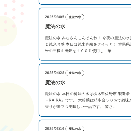
2025/08/05
魔法の水
魔法の水
魔法の水 みなさんこんばんわ！ 今夜の魔法の水
＆純米吟醸 本日は純米吟醸をグイっと！ 群馬
米の王様山田錦を１００％使用し、華…
2025/04/28
魔法の水
魔法の水
魔法の水 本日の魔法の水は栃木県佐野市 製造者
＝KAIKA」です。 大吟醸は精歩合５０％で雑
香りが際立つ美味しい一品です。 皆さ…
2025/03/16
魔法の水