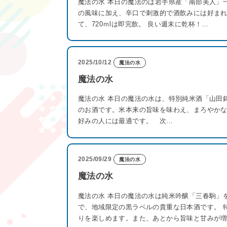
魔法の水 本日の魔法のは岩手県産「南部美人」
の風味に加え、辛口で刺激的で酒飲みには好まれ
て、720ｍlは即完飲。 良い週末に乾杯！…
2025/10/12
魔法の水
魔法の水
魔法の水 本日の魔法の水は、特別純米酒「山田
のお酒です。米本来の旨味を味わえ、まろやか
好みの人には最適です。 次…
2025/09/29
魔法の水
魔法の水
魔法の水 本日の魔法の水は純米吟醸「三春駒」
で、地域限定の黒ラベルの貴重な日本酒です。 
りを楽しめます。また、あとから旨味と甘みが