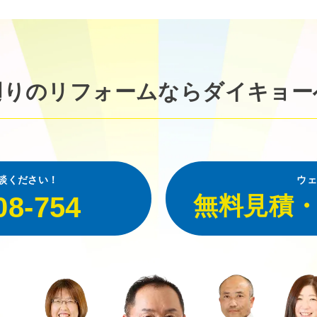
廻りのリフォームなら
ダイキョー
談ください！
ウェ
08-754
無料見積