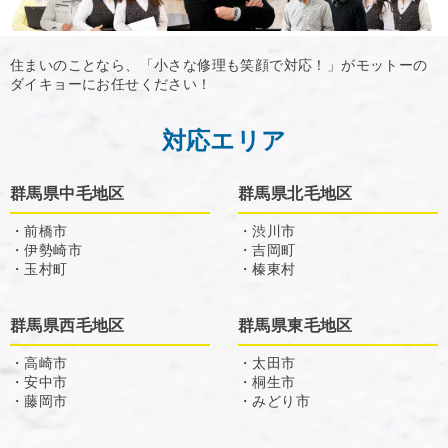
住まいのことなら、「小さな修理も笑顔で対応！」がモットーの
ダイキョーにお任せください！
対応エリア
群馬県中毛地区
群馬県北毛地区
・前橋市
・渋川市
・伊勢崎市
・吉岡町
・玉村町
・榛東村
群馬県西毛地区
群馬県東毛地区
・高崎市
・太田市
・安中市
・桐生市
・藤岡市
・みどり市