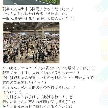
朝早く入場出来る限定チケットだったので
いつもより少しだけ余裕で見れました。
一般入場が始まると物凄い大勢の人が(^_^;)
↑3つあるブースの中でも1番空いている場所でこれ(^_^;)
限定チケット手に入れておいて良かったー！！
今回は娘ちゃんが欲しいものを1番ゲット出来たようで
満面の笑みでした(＾▽＾)
もちろん、私も目的のものを買えました！！
そういえば……
「お姉さん！おまけしてあげるね！！」と
若いお兄さんに言われ笑顔で受け答え(*^^)v
そんな事を言われて嬉しくなるくらいには