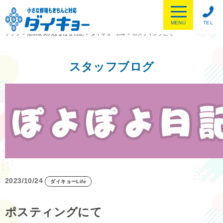
MENU
TEL
トップ
>
池田友美のぽよぽよ日記
>
ダイキョーLife
>
ポスティングにて
スタッフブログ
2023/10/24
ダイキョーLife
ポスティングにて