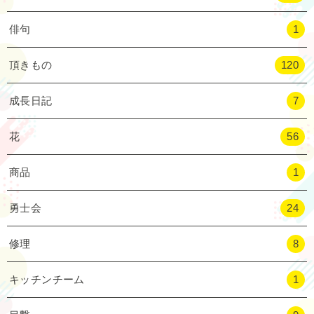
俳句
1
頂きもの
120
成長日記
7
花
56
商品
1
勇士会
24
修理
8
キッチンチーム
1