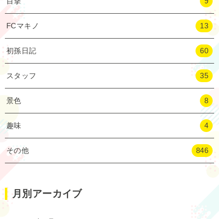
目撃
9
FCマキノ
13
初孫日記
60
スタッフ
35
景色
8
趣味
4
その他
846
月別アーカイブ