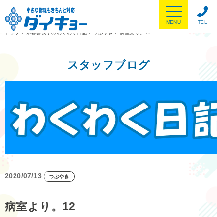
MENU
TEL
トップ
>
木暮喜美子のわくわく日記
>
つぶやき
>
病室より。12
スタッフブログ
2020/07/13
つぶやき
病室より。12