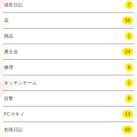
成長日記
7
花
56
商品
1
勇士会
24
修理
8
キッチンチーム
1
目撃
9
FCマキノ
13
初孫日記
60