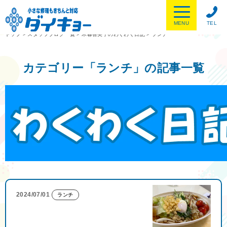
MENU
TEL
トップ
>
スタッフブログ一覧
>
木暮喜美子のわくわく日記
>
ランチ
カテゴリー「ランチ」の記事一覧
2024/07/01
ランチ