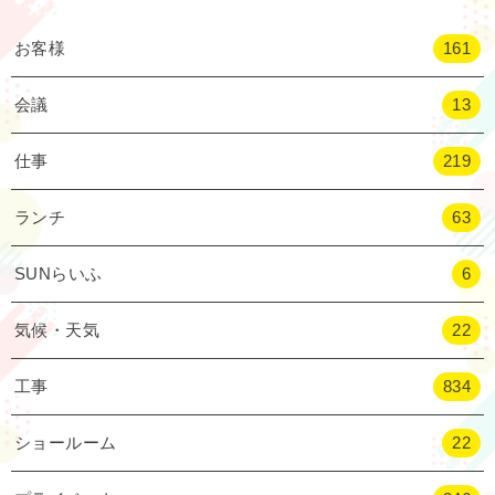
お客様
161
会議
13
仕事
219
ランチ
63
SUNらいふ
6
気候・天気
22
工事
834
ショールーム
22