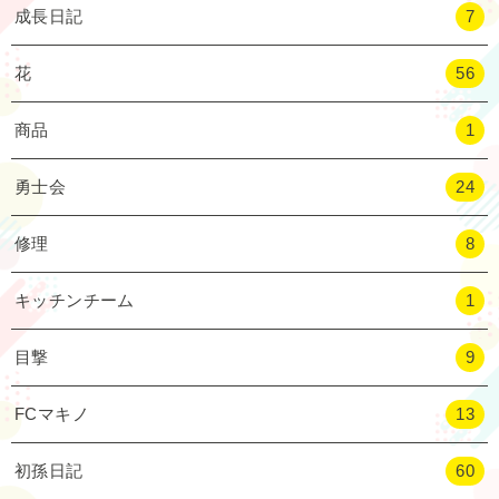
成長日記
7
花
56
商品
1
勇士会
24
修理
8
キッチンチーム
1
目撃
9
FCマキノ
13
初孫日記
60