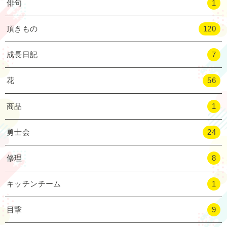
俳句
1
頂きもの
120
成長日記
7
花
56
商品
1
勇士会
24
修理
8
キッチンチーム
1
目撃
9