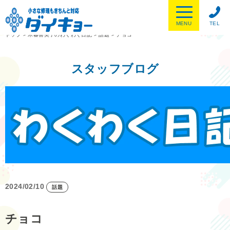
MENU
TEL
トップ
>
木暮喜美子のわくわく日記
>
話題
>
チョコ
スタッフブログ
2024/02/10
話題
チョコ