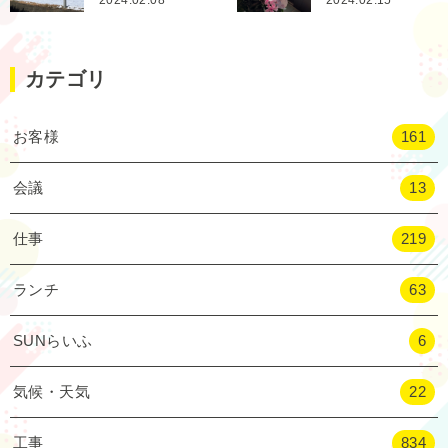
カテゴリ
お客様
161
会議
13
仕事
219
ランチ
63
SUNらいふ
6
気候・天気
22
工事
834