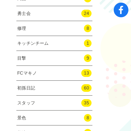
勇士会
24
修理
8
キッチンチーム
1
目撃
9
FCマキノ
13
初孫日記
60
スタッフ
35
景色
8