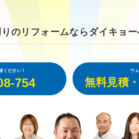
廻りのリフォームなら
ダイキョー
談ください！
ウェ
08-754
無料見積