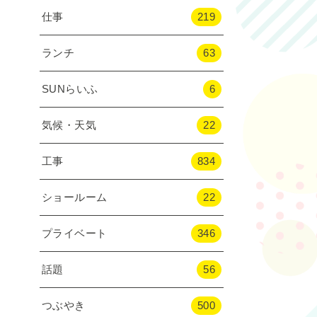
仕事
219
ランチ
63
SUNらいふ
6
気候・天気
22
工事
834
ショールーム
22
プライベート
346
話題
56
つぶやき
500