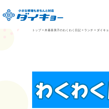
トップ
>
木暮喜美子のわくわく日記
>
ランチ
>
ダイキョ