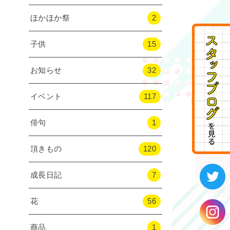
ほかほか祭
2
子供
15
お知らせ
32
イベント
117
俳句
1
頂きもの
120
成長日記
7
花
56
商品
1