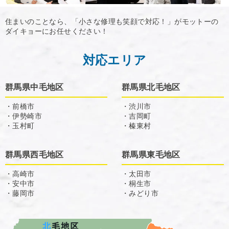
住まいのことなら、「小さな修理も笑顔で対応！」がモットーの
ダイキョーにお任せください！
対応エリア
群馬県中毛地区
群馬県北毛地区
・前橋市
・渋川市
・伊勢崎市
・吉岡町
・玉村町
・榛東村
群馬県西毛地区
群馬県東毛地区
・高崎市
・太田市
・安中市
・桐生市
・藤岡市
・みどり市