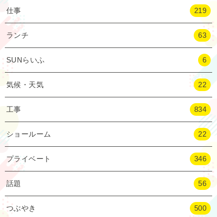
仕事
219
ランチ
63
SUNらいふ
6
気候・天気
22
工事
834
ショールーム
22
プライベート
346
話題
56
つぶやき
500