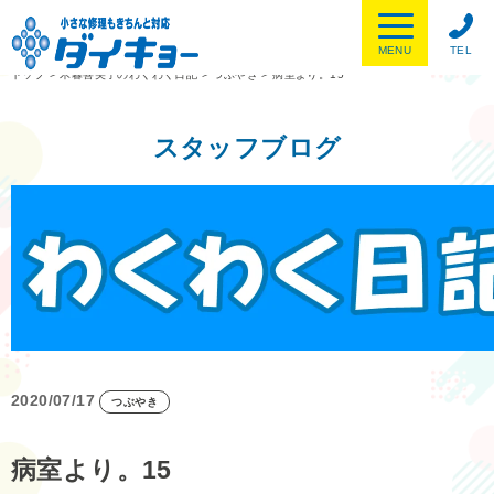
MENU
TEL
トップ
>
木暮喜美子のわくわく日記
>
つぶやき
>
病室より。15
スタッフブログ
2020/07/17
つぶやき
病室より。15