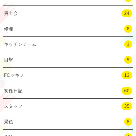
勇士会
24
修理
8
キッチンチーム
1
目撃
9
FCマキノ
13
初孫日記
60
スタッフ
35
景色
8