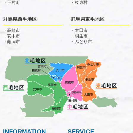
・玉村町
・榛東村
群馬県西毛地区
群馬県東毛地区
・高崎市
・太田市
・安中市
・桐生市
・藤岡市
・みどり市
INFORMATION
SERVICE