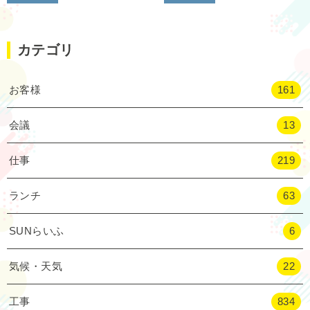
カテゴリ
お客様
161
会議
13
仕事
219
ランチ
63
SUNらいふ
6
気候・天気
22
工事
834