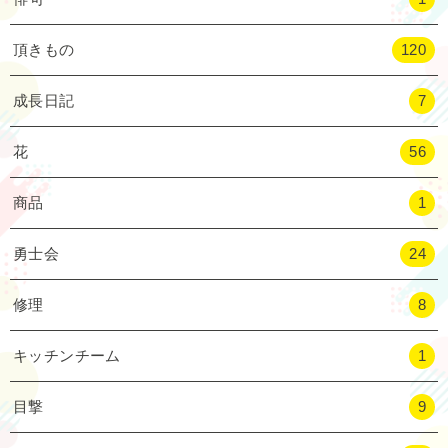
頂きもの
120
成長日記
7
花
56
商品
1
勇士会
24
修理
8
キッチンチーム
1
目撃
9