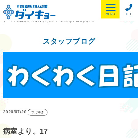
MENU
TEL
トップ
>
木暮喜美子のわくわく日記
>
つぶやき
>
病室より。17
スタッフブログ
2020/07/20
つぶやき
病室より。17