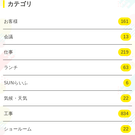
カテゴリ
お客様
161
会議
13
仕事
219
ランチ
63
SUNらいふ
6
気候・天気
22
工事
834
ショールーム
22