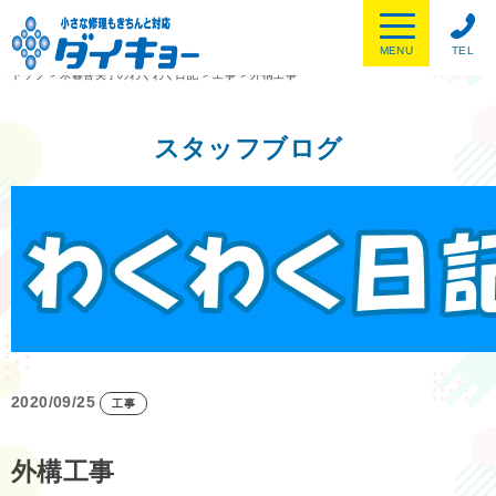
MENU
TEL
トップ
>
木暮喜美子のわくわく日記
>
工事
>
外構工事
スタッフブログ
2020/09/25
工事
外構工事