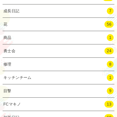
成長日記
7
花
56
商品
1
勇士会
24
修理
8
キッチンチーム
1
目撃
9
FCマキノ
13