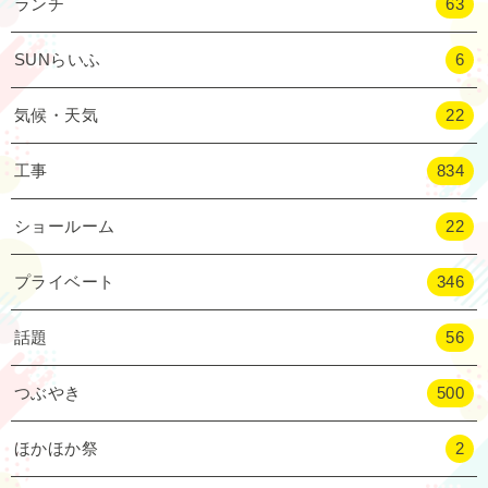
ランチ
63
SUNらいふ
6
気候・天気
22
工事
834
ショールーム
22
プライベート
346
話題
56
つぶやき
500
ほかほか祭
2