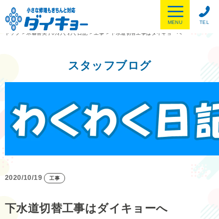
MENU
TEL
トップ
>
木暮喜美子のわくわく日記
>
工事
>
下水道切替工事はダイキョーへ
スタッフブログ
2020/10/19
工事
下水道切替工事はダイキョーへ