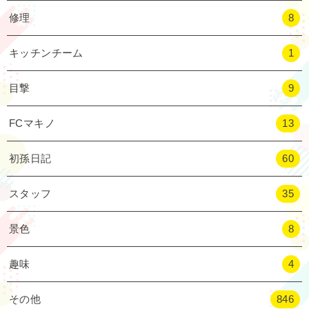
修理
8
キッチンチーム
1
目撃
9
FCマキノ
13
初孫日記
60
スタッフ
35
景色
8
趣味
4
その他
846