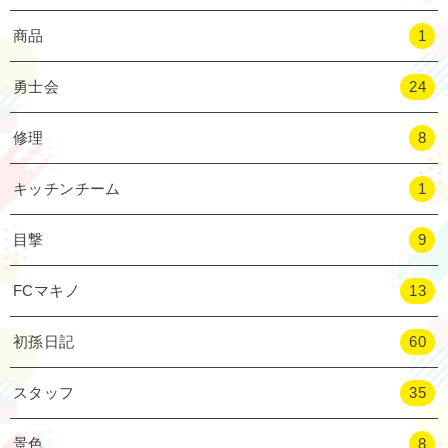
商品
1
勇士会
24
修理
8
キッチンチーム
1
目撃
9
FCマキノ
13
初孫日記
60
スタッフ
35
景色
8