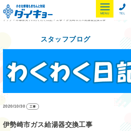
MENU
TEL
トップ
>
木暮喜美子のわくわく日記
>
工事
>
伊勢崎市ガス給湯器交換工事
スタッフブログ
2020/10/30
工事
伊勢崎市ガス給湯器交換工事