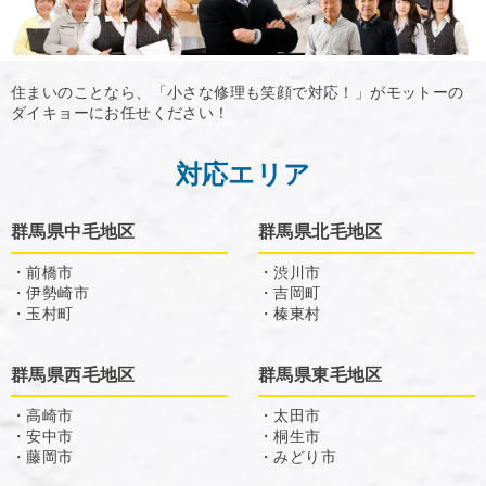
住まいのことなら、「小さな修理も笑顔で対応！」がモットーの
ダイキョーにお任せください！
対応エリア
群馬県中毛地区
群馬県北毛地区
・前橋市
・渋川市
・伊勢崎市
・吉岡町
・玉村町
・榛東村
群馬県西毛地区
群馬県東毛地区
・高崎市
・太田市
・安中市
・桐生市
・藤岡市
・みどり市