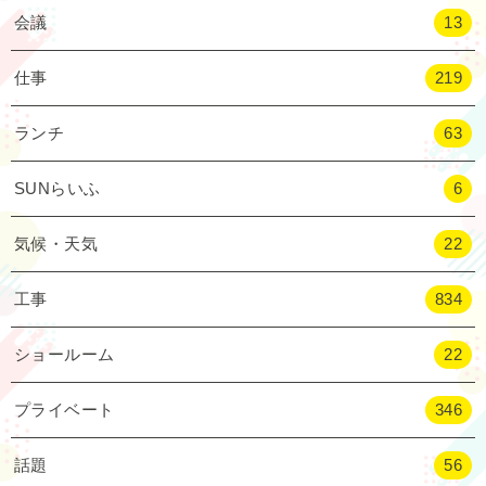
会議
13
仕事
219
ランチ
63
SUNらいふ
6
気候・天気
22
工事
834
ショールーム
22
プライベート
346
話題
56