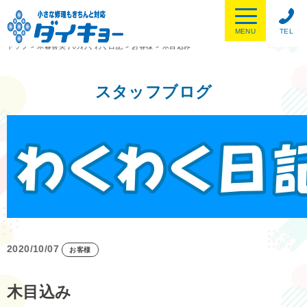
MENU
TEL
トップ
>
木暮喜美子のわくわく日記
>
お客様
>
木目込み
スタッフブログ
2020/10/07
お客様
木目込み