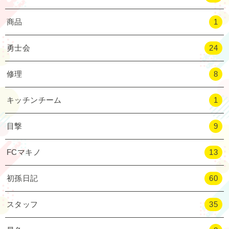
商品
1
勇士会
24
修理
8
キッチンチーム
1
目撃
9
FCマキノ
13
初孫日記
60
スタッフ
35