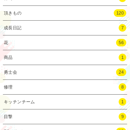
頂きもの
120
成長日記
7
花
56
商品
1
勇士会
24
修理
8
キッチンチーム
1
目撃
9