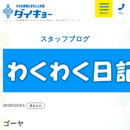
MENU
TEL
トップ
>
木暮喜美子のわくわく日記
>
頂きもの
>
ゴーヤ
スタッフブログ
2020/10/01
頂きもの
ゴーヤ