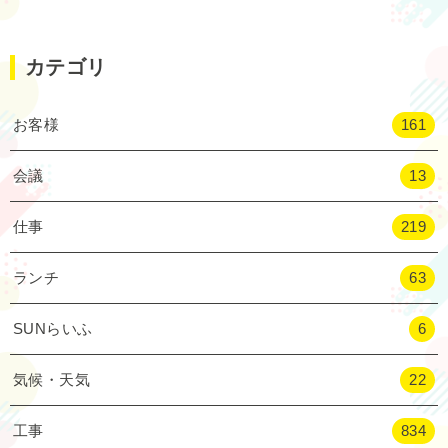
カテゴリ
お客様
161
会議
13
仕事
219
ランチ
63
SUNらいふ
6
気候・天気
22
工事
834