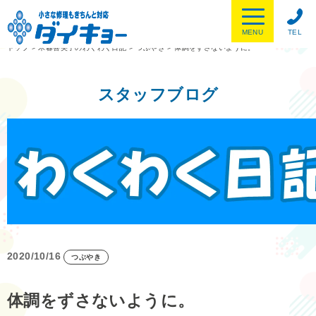
MENU
TEL
トップ
>
木暮喜美子のわくわく日記
>
つぶやき
>
体調をずさないように。
スタッフブログ
2020/10/16
つぶやき
体調をずさないように。