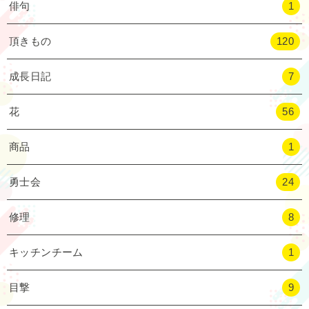
俳句
1
頂きもの
120
成長日記
7
花
56
商品
1
勇士会
24
修理
8
キッチンチーム
1
目撃
9