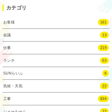
カテゴリ
お客様
161
会議
13
仕事
219
ランチ
63
SUNらいふ
6
気候・天気
22
工事
834
ショールーム
22