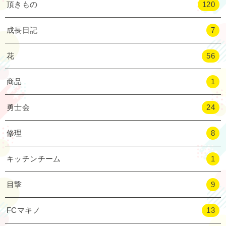
頂きもの
120
成長日記
7
花
56
商品
1
勇士会
24
修理
8
キッチンチーム
1
目撃
9
FCマキノ
13