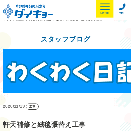
MENU
TEL
トップ
>
木暮喜美子のわくわく日記
>
工事
>
軒天補修と絨毯張替え工事
スタッフブログ
2020/11/13
工事
軒天補修と絨毯張替え工事