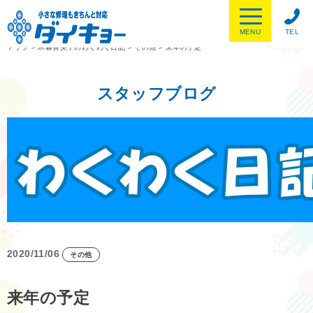
MENU
TEL
トップ
>
木暮喜美子のわくわく日記
>
その他
>
来年の予定
スタッフブログ
2020/11/06
その他
来年の予定