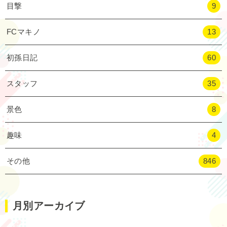
目撃
9
FCマキノ
13
初孫日記
60
スタッフ
35
景色
8
趣味
4
その他
846
月別アーカイブ