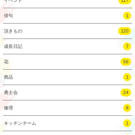
イベント
117
俳句
1
頂きもの
120
成長日記
7
花
56
商品
1
勇士会
24
修理
8
キッチンチーム
1