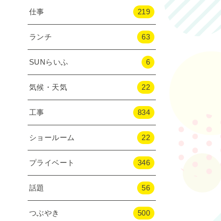
仕事
219
ランチ
63
SUNらいふ
6
気候・天気
22
工事
834
ショールーム
22
プライベート
346
話題
56
つぶやき
500