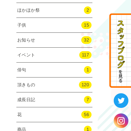
ほかほか祭
2
子供
15
お知らせ
32
イベント
117
俳句
1
頂きもの
120
成長日記
7
花
56
商品
1