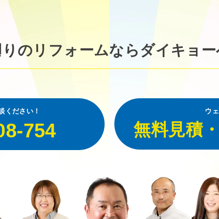
廻りのリフォームなら
ダイキョー
談ください！
ウェ
08-754
無料見積