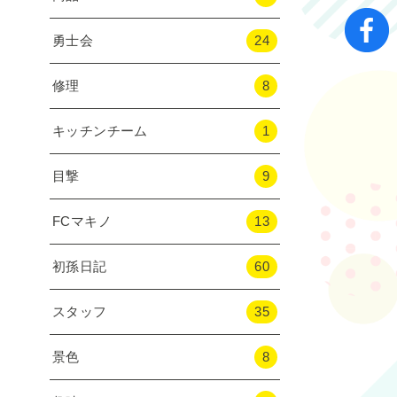
勇士会
24
修理
8
キッチンチーム
1
目撃
9
FCマキノ
13
初孫日記
60
スタッフ
35
景色
8