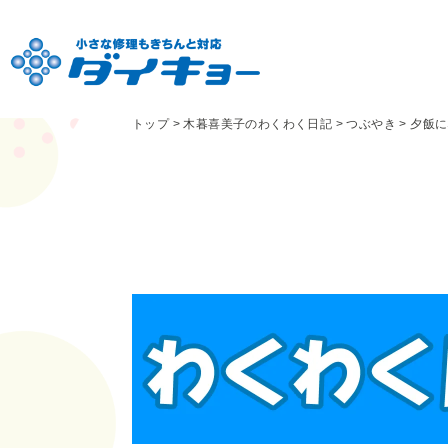
トップ
>
木暮喜美子のわくわく日記
>
つぶやき
>
夕飯に