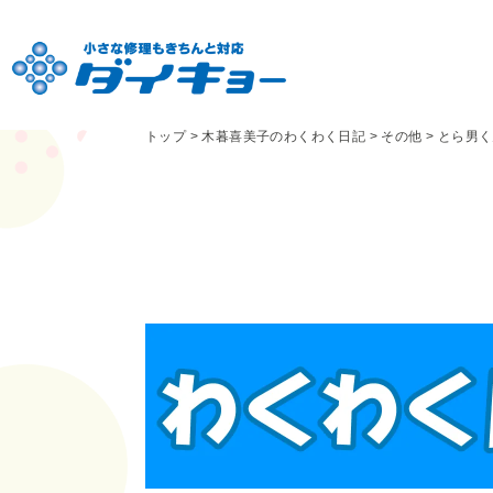
トップ
>
木暮喜美子のわくわく日記
>
その他
>
とら男く