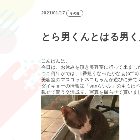
2021/01/17
その他
とら男くんとはる男く
こんばんは、
今日は、お休みを頂き美容室に行って来まし
ここ何年かでは、1番短くなったかなぁ(o^^o)
美容室のマスコットネコちゃんが遊びに来て
ダイキョーの情報誌「sanらいふ」のキミは
載せて貰う交渉成立、写真を撮らせて貰いま