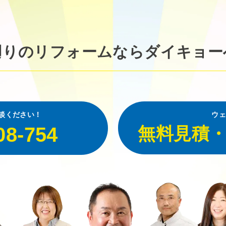
廻りのリフォームなら
ダイキョー
談ください！
ウェ
08-754
無料見積