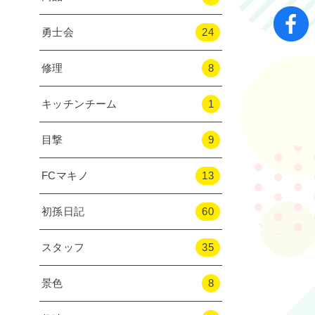
勇士会
24
修理
8
キッチンチーム
1
目撃
9
FCマキノ
13
初孫日記
60
スタッフ
35
景色
8