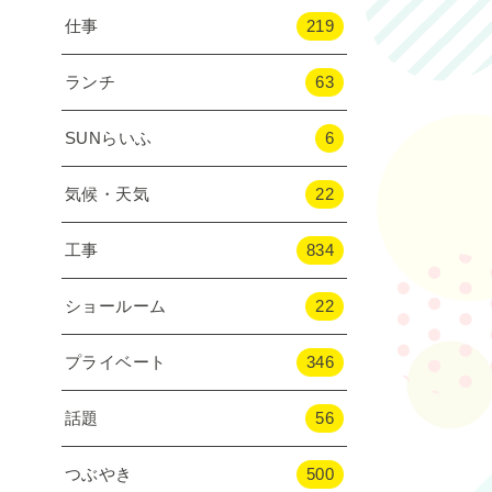
仕事
219
ランチ
63
SUNらいふ
6
気候・天気
22
工事
834
ショールーム
22
プライベート
346
話題
56
つぶやき
500