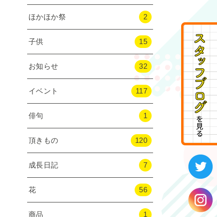
ほかほか祭
2
子供
15
お知らせ
32
イベント
117
俳句
1
頂きもの
120
成長日記
7
花
56
商品
1