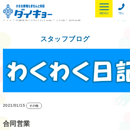
MENU
TEL
トップ
>
木暮喜美子のわくわく日記
>
その他
>
合同営業
スタッフブログ
2021/01/15
その他
合同営業