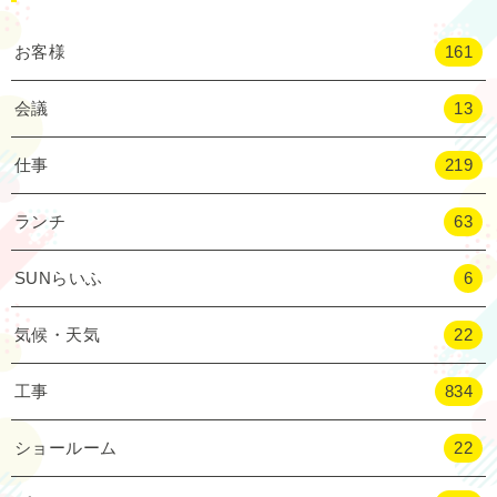
お客様
161
会議
13
仕事
219
ランチ
63
SUNらいふ
6
気候・天気
22
工事
834
ショールーム
22