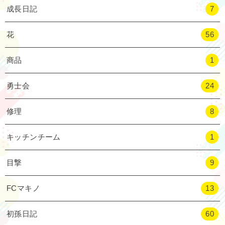
成長日記
7
花
56
商品
1
勇士会
24
修理
8
キッチンチーム
1
目撃
9
FCマキノ
13
初孫日記
60