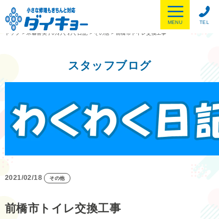
MENU
TEL
トップ
>
木暮喜美子のわくわく日記
>
その他
>
前橋市トイレ交換工事
スタッフブログ
2021/02/18
その他
前橋市トイレ交換工事