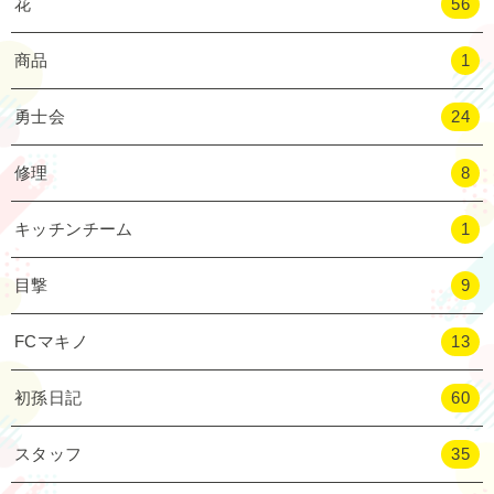
花
56
商品
1
勇士会
24
修理
8
キッチンチーム
1
目撃
9
FCマキノ
13
初孫日記
60
スタッフ
35