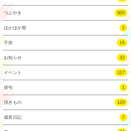
つぶやき
500
ほかほか祭
2
子供
15
お知らせ
32
イベント
117
俳句
1
頂きもの
120
成長日記
7