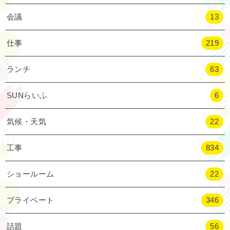
会議
13
仕事
219
ランチ
63
SUNらいふ
6
気候・天気
22
工事
834
ショールーム
22
プライベート
346
話題
56