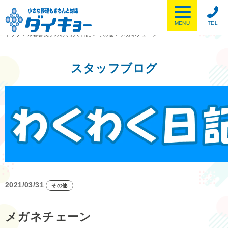
MENU
TEL
トップ
>
木暮喜美子のわくわく日記
>
その他
>
メガネチェーン
スタッフブログ
2021/03/31
その他
メガネチェーン