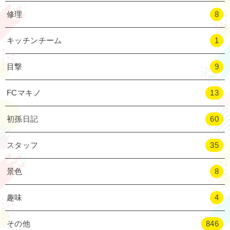
修理
8
キッチンチーム
1
目撃
9
FCマキノ
13
初孫日記
60
スタッフ
35
景色
8
趣味
4
その他
846