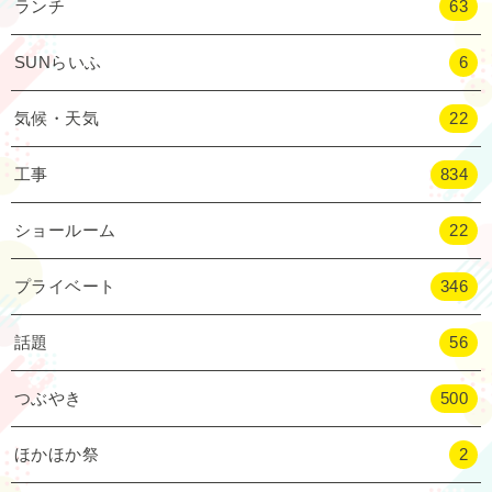
ランチ
63
SUNらいふ
6
気候・天気
22
工事
834
ショールーム
22
プライベート
346
話題
56
つぶやき
500
ほかほか祭
2