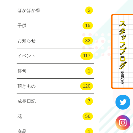
ほかほか祭
2
子供
15
お知らせ
32
イベント
117
俳句
1
頂きもの
120
成長日記
7
花
56
商品
1