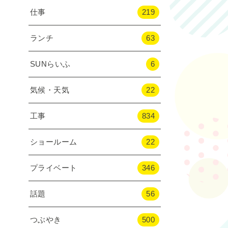
仕事
219
ランチ
63
SUNらいふ
6
気候・天気
22
工事
834
ショールーム
22
プライベート
346
話題
56
つぶやき
500