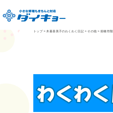
トップ
>
木暮喜美子のわくわく日記
>
その他
>
前橋市階