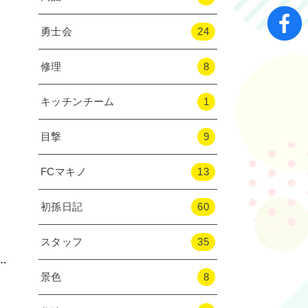
勇士会
24
修理
8
キッチンチーム
1
目撃
9
FCマキノ
13
初孫日記
60
スタッフ
35
…
景色
8