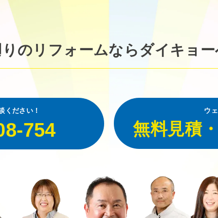
廻りのリフォームなら
ダイキョー
談ください！
ウェ
08-754
無料見積