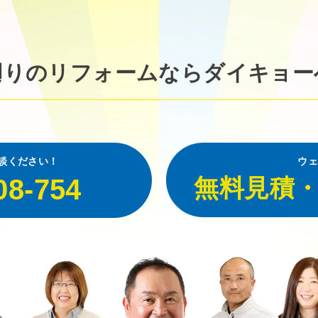
廻りのリフォームなら
ダイキョー
談ください！
ウェ
08-754
無料見積