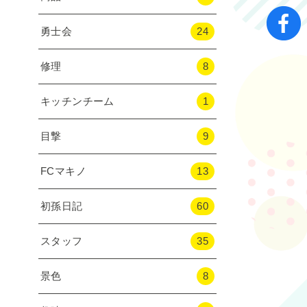
勇士会
24
修理
8
キッチンチーム
1
目撃
9
FCマキノ
13
初孫日記
60
スタッフ
35
景色
8