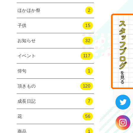
ほかほか祭
2
子供
15
お知らせ
32
イベント
117
俳句
1
頂きもの
120
成長日記
7
花
56
商品
1