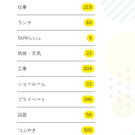
仕事
219
ランチ
63
SUNらいふ
6
気候・天気
22
工事
834
ショールーム
22
プライベート
346
話題
56
つぶやき
500