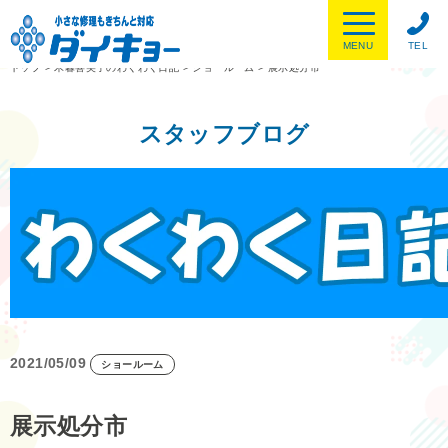
MENU
TEL
トップ
>
木暮喜美子のわくわく日記
>
ショールーム
>
展示処分市
スタッフブログ
2021/05/09
ショールーム
展示処分市