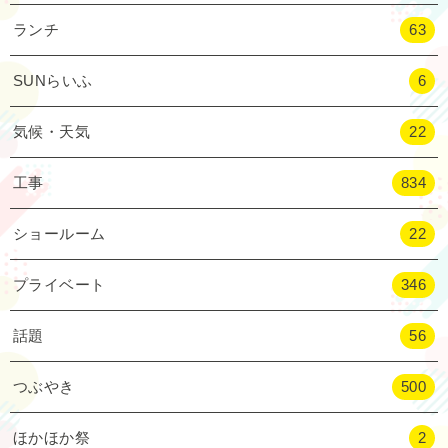
ランチ
63
SUNらいふ
6
気候・天気
22
工事
834
ショールーム
22
プライベート
346
話題
56
つぶやき
500
ほかほか祭
2