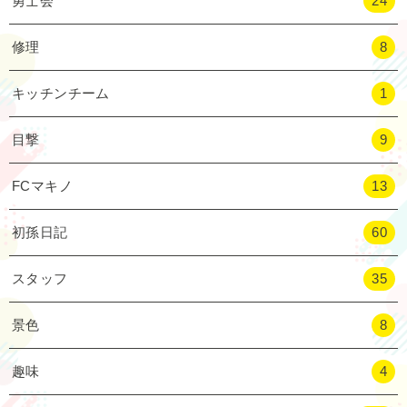
勇士会
24
修理
8
キッチンチーム
1
目撃
9
FCマキノ
13
初孫日記
60
スタッフ
35
景色
8
趣味
4