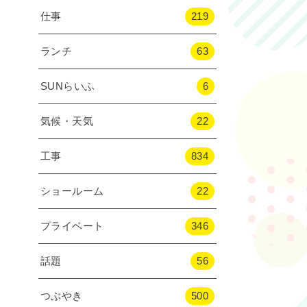
仕事
219
ランチ
63
SUNらいふ
6
気候・天気
22
工事
834
ショールーム
22
プライベート
346
話題
56
つぶやき
500