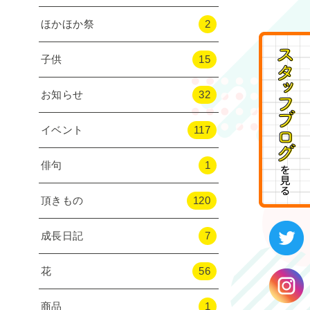
ほかほか祭
2
子供
15
お知らせ
32
イベント
117
俳句
1
頂きもの
120
成長日記
7
花
56
商品
1