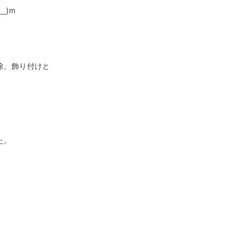
_)m
除、飾り付けと
た。