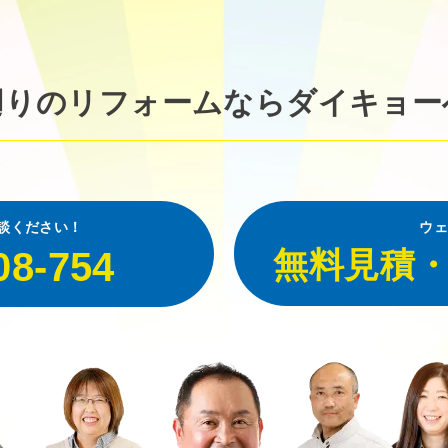
廻りのリフォームなら
ダイキョー
談ください！
ウェ
08-754
無料見積