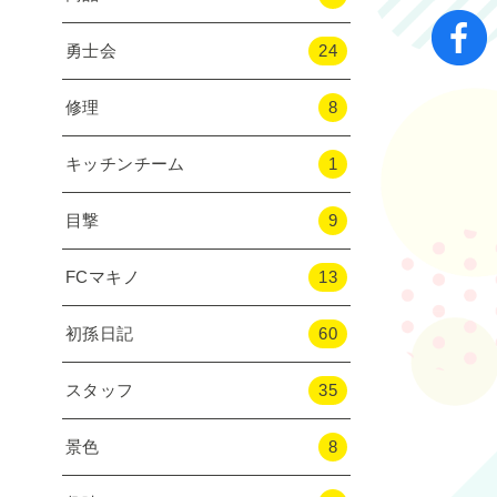
勇士会
24
修理
8
キッチンチーム
1
目撃
9
FCマキノ
13
初孫日記
60
スタッフ
35
景色
8