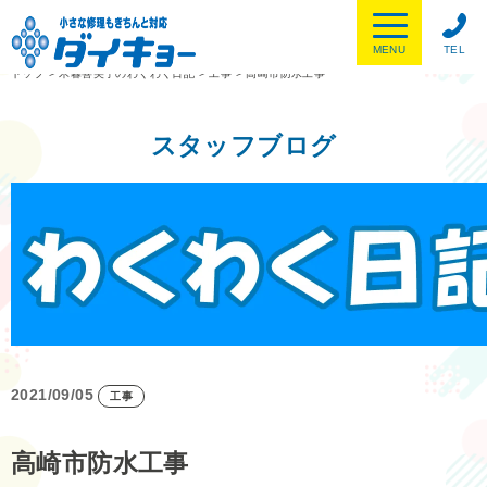
MENU
TEL
トップ
>
木暮喜美子のわくわく日記
>
工事
>
高崎市防水工事
スタッフブログ
2021/09/05
工事
高崎市防水工事