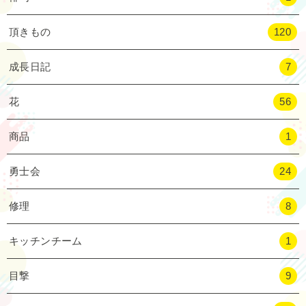
頂きもの
120
成長日記
7
花
56
商品
1
勇士会
24
修理
8
キッチンチーム
1
目撃
9