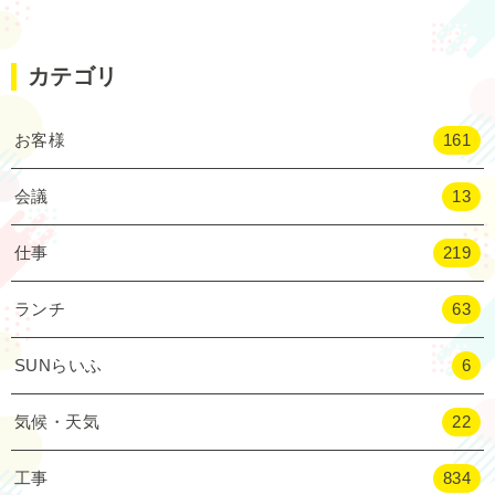
カテゴリ
お客様
161
会議
13
仕事
219
ランチ
63
SUNらいふ
6
気候・天気
22
工事
834