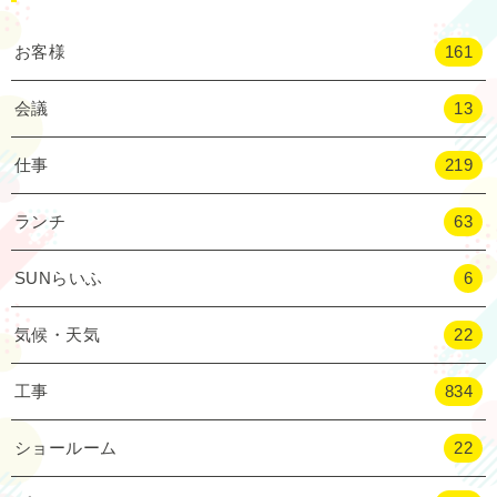
お客様
161
会議
13
仕事
219
ランチ
63
SUNらいふ
6
気候・天気
22
工事
834
ショールーム
22