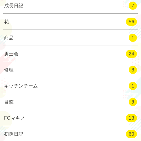
成長日記
7
花
56
商品
1
勇士会
24
修理
8
キッチンチーム
1
目撃
9
FCマキノ
13
初孫日記
60