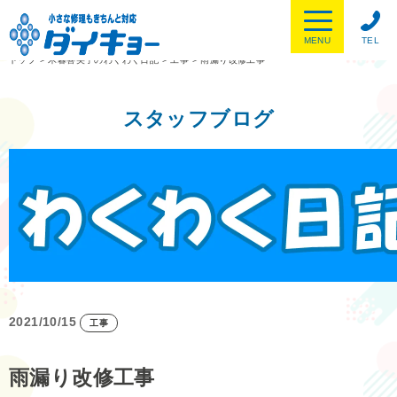
MENU
TEL
トップ
>
木暮喜美子のわくわく日記
>
工事
>
雨漏り改修工事
スタッフブログ
2021/10/15
工事
雨漏り改修工事