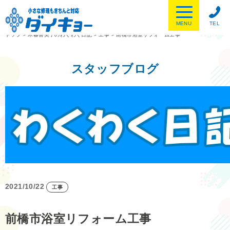
MENU
TEL
トップ
>
木暮喜美子のわくわく日記
>
工事
>
前橋市浴室リフォーム工事
スタッフブログ
2021/10/22
工事
前橋市浴室リフォーム工事