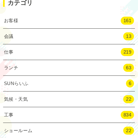
カテゴリ
お客様
161
会議
13
仕事
219
ランチ
63
SUNらいふ
6
気候・天気
22
工事
834
ショールーム
22