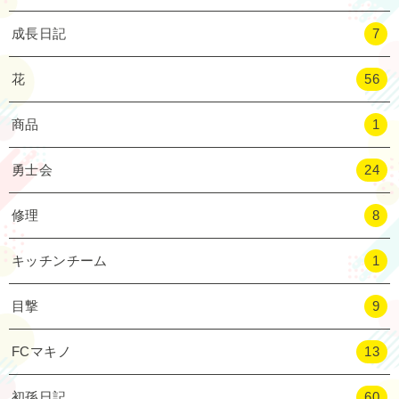
成長日記
7
花
56
商品
1
勇士会
24
修理
8
キッチンチーム
1
目撃
9
FCマキノ
13
初孫日記
60