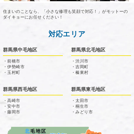
住まいのことなら、「小さな修理も笑顔で対応！」がモットーの
ダイキョーにお任せください！
対応エリア
群馬県中毛地区
群馬県北毛地区
・前橋市
・渋川市
・伊勢崎市
・吉岡町
・玉村町
・榛東村
群馬県西毛地区
群馬県東毛地区
・高崎市
・太田市
・安中市
・桐生市
・藤岡市
・みどり市