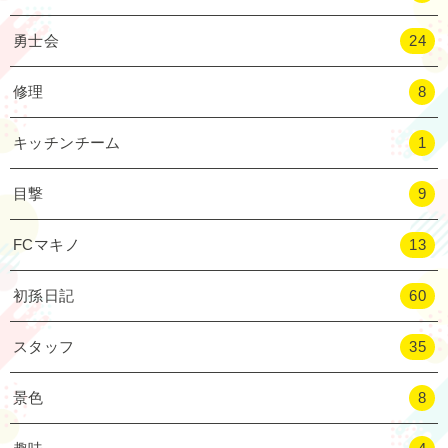
勇士会
24
修理
8
キッチンチーム
1
目撃
9
FCマキノ
13
初孫日記
60
スタッフ
35
景色
8