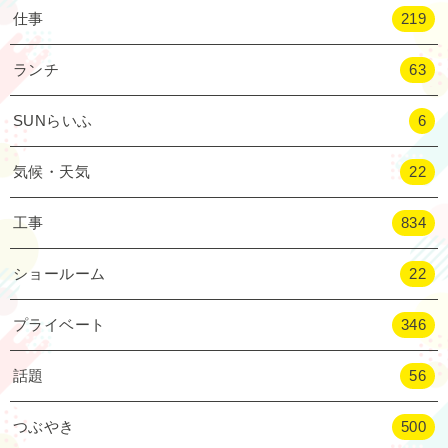
仕事
219
ランチ
63
SUNらいふ
6
気候・天気
22
工事
834
ショールーム
22
プライベート
346
話題
56
つぶやき
500