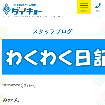
MENU
TEL
トップ
>
木暮喜美子のわくわく日記
>
頂きもの
>
みかん
スタッフブログ
2022/02/28
頂きもの
みかん