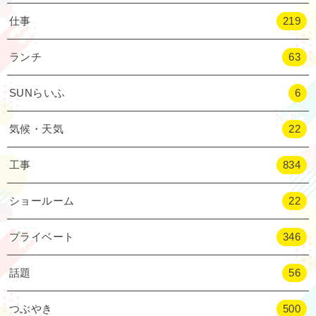
仕事
219
ランチ
63
SUNらいふ
6
気候・天気
22
工事
834
ショールーム
22
プライベート
346
話題
56
つぶやき
500