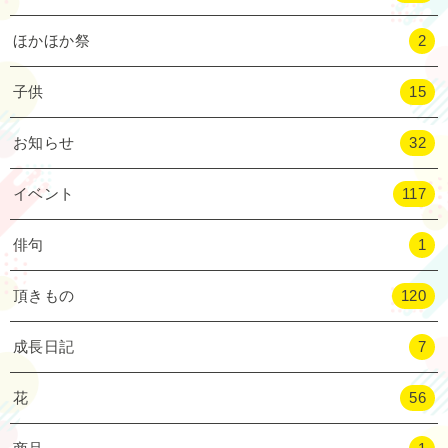
ほかほか祭
2
子供
15
お知らせ
32
イベント
117
俳句
1
頂きもの
120
成長日記
7
花
56