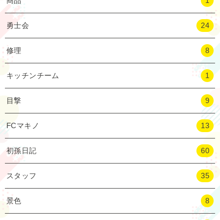
商品
1
勇士会
24
修理
8
キッチンチーム
1
目撃
9
FCマキノ
13
初孫日記
60
スタッフ
35
景色
8