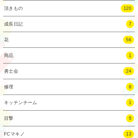
頂きもの
120
成長日記
7
花
56
商品
1
勇士会
24
修理
8
キッチンチーム
1
目撃
9
FCマキノ
13