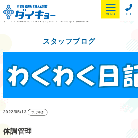
MENU
TEL
トップ
>
木暮喜美子のわくわく日記
>
つぶやき
>
体調管理
スタッフブログ
2022/05/13
つぶやき
体調管理