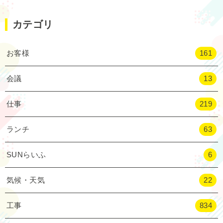
カテゴリ
お客様
161
会議
13
仕事
219
ランチ
63
SUNらいふ
6
気候・天気
22
工事
834