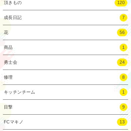
頂きもの
120
成長日記
7
花
56
商品
1
勇士会
24
修理
8
キッチンチーム
1
目撃
9
FCマキノ
13