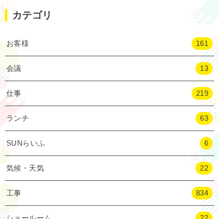
カテゴリ
お客様
161
会議
13
仕事
219
ランチ
63
SUNらいふ
6
気候・天気
22
工事
834
ショールーム
22