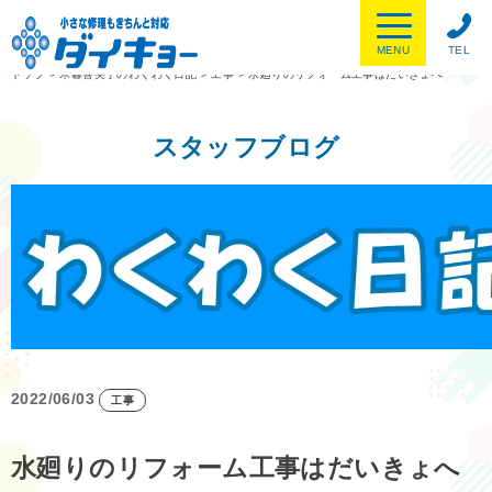
MENU
TEL
トップ
>
木暮喜美子のわくわく日記
>
工事
>
水廻りのリフォーム工事はだいきょへ
スタッフブログ
2022/06/03
工事
水廻りのリフォーム工事はだいきょへ