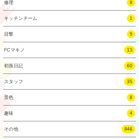
修理
8
キッチンチーム
1
目撃
9
FCマキノ
13
初孫日記
60
スタッフ
35
景色
8
趣味
4
その他
846