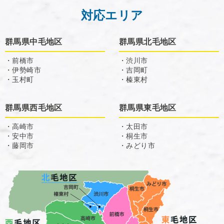
対応エリア
群馬県中毛地区
群馬県北毛地区
・前橋市
・渋川市
・伊勢崎市
・吉岡町
・玉村町
・榛東村
群馬県西毛地区
群馬県東毛地区
・高崎市
・太田市
・安中市
・桐生市
・藤岡市
・みどり市