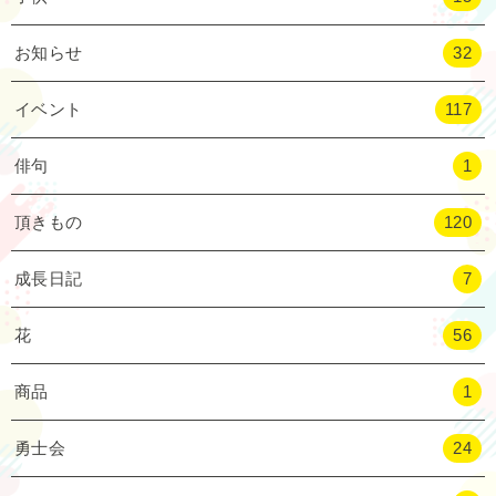
お知らせ
32
イベント
117
俳句
1
頂きもの
120
成長日記
7
花
56
商品
1
勇士会
24