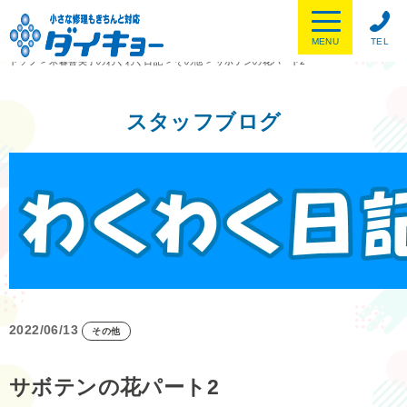
MENU
TEL
トップ
>
木暮喜美子のわくわく日記
>
その他
>
サボテンの花パート2
スタッフブログ
2022/06/13
その他
サボテンの花パート2