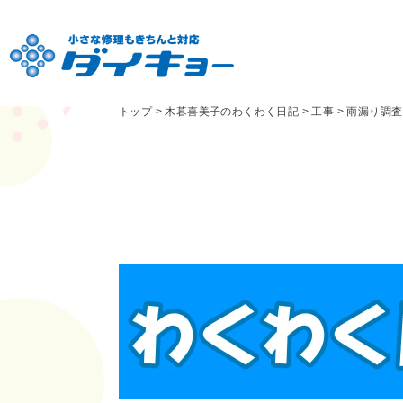
トップ
>
木暮喜美子のわくわく日記
>
工事
>
雨漏り調査