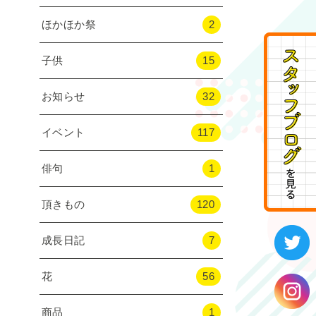
ほかほか祭
2
子供
15
お知らせ
32
イベント
117
俳句
1
頂きもの
120
成長日記
7
花
56
商品
1