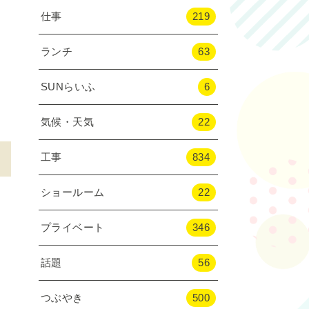
仕事
219
ランチ
63
SUNらいふ
6
気候・天気
22
工事
834
ショールーム
22
プライベート
346
話題
56
つぶやき
500