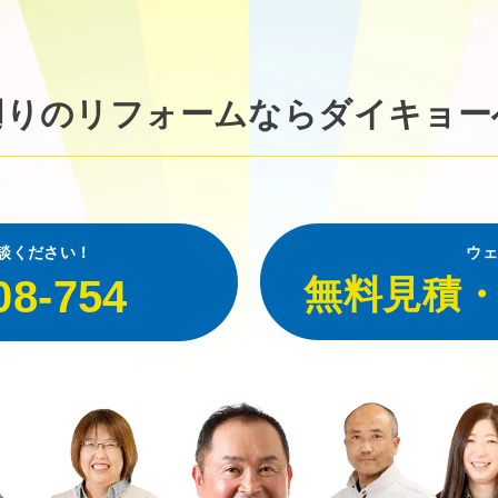
廻りのリフォームなら
ダイキョー
談ください！
ウェ
08-754
無料見積