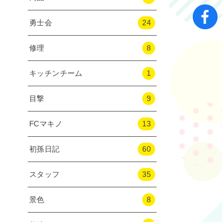
勇士会
24
修理
8
キッチンチーム
1
目撃
9
FCマキノ
13
初孫日記
60
スタッフ
35
景色
8